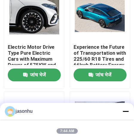
फैक्टरी यात्रा
गुणवत्ता नियंत्रण
Electric Motor Drive
Experience the Future
Type Pure Electric
of Transportation with
हमसे संपर्क करें
Cars with Maximum
225/60 R18 Tires and
Power of 575KW and
66kwh Battery Energy
Kerb Weight of
Zero Emission Cars
एक बोली का अनुरोध
जांच भेजें
जांच भेजें
1881kg
प्रयुक्त कारें
jasonhu
शुद्ध इलेक्ट्रिक कारें
बड़ी इलेक्ट्रिक कारें
7:44 AM