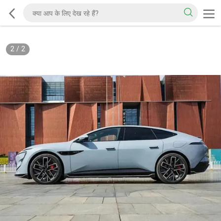
2
/
2