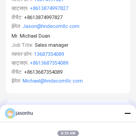
व्हाट्सएप:
+8613874997827
वीचैट:
+8613874997827
ईमेल:
Jason@hndecomllc.com
Mr. Michael Duan
Job Title:
Sales manager
व्यापार फ़ोन:
13687354089
व्हाट्सएप:
+8613687354089
वीचैट:
+8613687354089
ईमेल:
Michael@hndecomllc.com
एक संदेश छोड़ें
jasonhu
8:35 AM