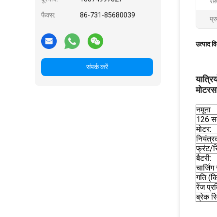
रफ़
फैक्स:
86-731-85680039
प्र
उत्पाद व
संपर्क करें
यात्रि
मोटरस
नमूना
126 सम
मोटर:
नियंत्र
फ्रंट/र
बैटरी:
चार्जिं
गति (कि
रेंज प्
ब्रेक स