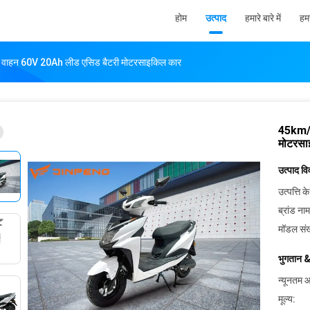
होम
उत्पाद
हमारे बारे में
हमस
क वाहन 60V 20Ah लीड एसिड बैटरी मोटरसाइकिल कार
45km/h
मोटरसा
उत्पाद व
उत्पत्ति के
ब्रांड नाम
मॉडल संख
भुगतान &
न्यूनतम आ
मूल्य: