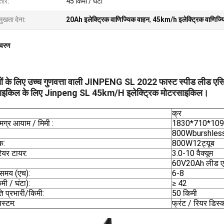
्तार:
45 किमी / घंटा
मुखता देना:
20Ah इलेक्ट्रिक वाणिज्यिक वाहन
,
45km/h इलेक्ट्रिक वाणिज्य
िवरण
यों के लिए उच्च गुणवत्ता वाली JINPENG SL 2022 फास्ट स्पीड लीड एस
ाइकिल के लिए Jinpeng SL 45km/H इलेक्ट्रिक मोटरसाइकिल।
क्र
ग्र आयाम / मिमी :
1830*710*10
800Wburshless
क:
800W12ट्यूब
ियर टायर:
3.0-10 वैक्यूम
60V20Ah लीड 
ग समय (एच):
6-8
मी / घंटा):
≥ 42
रति प्रभारी/किमी:
50 किमी
िस्टम:
फ्रंट / रियर डिस्