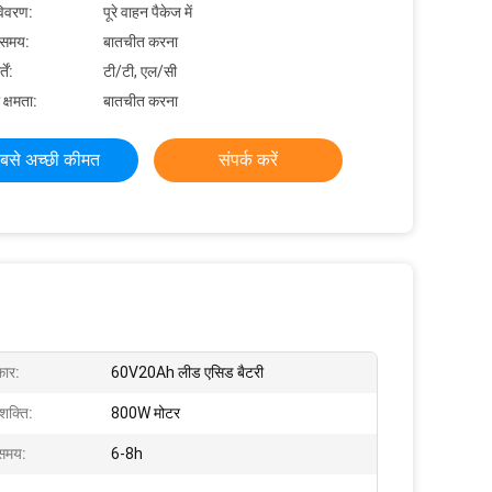
विवरण:
पूरे वाहन पैकेज में
 समय:
बातचीत करना
ें:
टी/टी, एल/सी
 क्षमता:
बातचीत करना
बसे अच्छी कीमत
संपर्क करें
कार:
60V20Ah लीड एसिड बैटरी
शक्ति:
800W मोटर
 समय:
6-8h