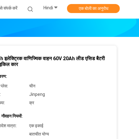
Hindi
े संपर्क करें
एक बोली का अनुरोध
 इलेक्ट्रिक वाणिज्यिक वाहन 60V 20Ah लीड एसिड बैटरी
इकिल कार
िवरण:
 प्लेस:
चीन
:
Jinpeng
्या:
क्र
 नौवहन नियमों:
देश मात्रा:
एक इकाई
बातचीत योग्य