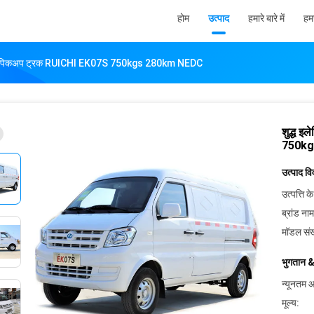
होम
उत्पाद
हमारे बारे में
हमस
क वाहन पिकअप ट्रक RUICHI EK07S 750kgs 280km NEDC
शुद्ध 
750kg
उत्पाद व
उत्पत्ति के
ब्रांड नाम
मॉडल संख
भुगतान &
न्यूनतम आ
मूल्य: