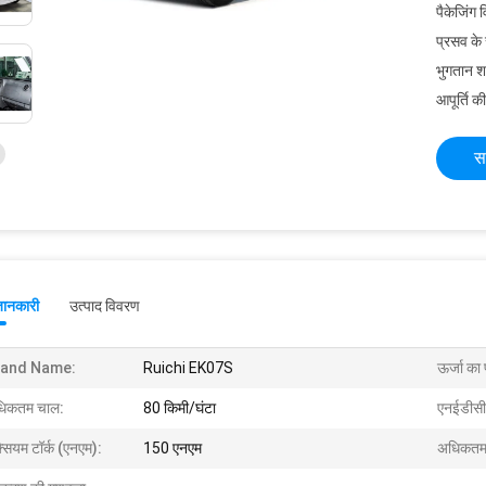
पैकेजिंग 
प्रसव के
भुगतान शर्त
आपूर्ति की
स
जानकारी
उत्पाद विवरण
rand Name:
Ruichi EK07S
ऊर्जा का 
िकतम चाल:
80 किमी/घंटा
एनईडीसी
्सियम टॉर्क (एनएम):
150 एनएम
अधिकतम ल