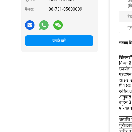
उप
(कि
फैक्स:
86-731-85680039
बैट
प्र
संपर्क करें
उत्पाद व
चिंतनशी
किया ह
उपयोग क
प्रदर्श
साइड डो
में 1.8
अधिकतम
अनुपात 
वाहन 3
परिवहन
उत्पत्त
प्रोडक्
शरीर क