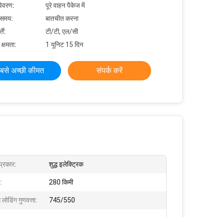
विवरण:
पूरे वाहन पैकेज में
 समय:
बातचीत करना
ें:
टी/टी, एल/सी
 क्षमता:
1 यूनिट 15 दिन
बसे अच्छी कीमत
संपर्क करें
प्रकार:
शुद्ध इलेक्ट्रिक
:
280 किमी
ोडिंग गुणवत्ता:
745/550