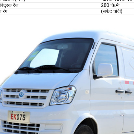
ेक्ट्रिक रेंज
280 कि.मी
 रंग
(सफेद चांदी)