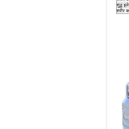
शुद्ध इल
शरीर का