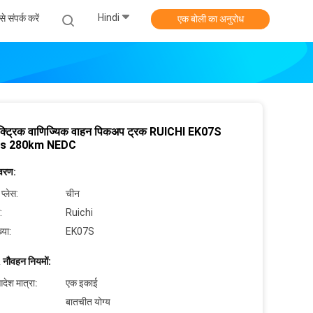
Hindi
े संपर्क करें
एक बोली का अनुरोध
इलेक्ट्रिक वाणिज्यिक वाहन पिकअप ट्रक RUICHI EK07S
s 280km NEDC
िवरण:
 प्लेस:
चीन
:
Ruichi
्या:
EK07S
 नौवहन नियमों:
देश मात्रा:
एक इकाई
बातचीत योग्य