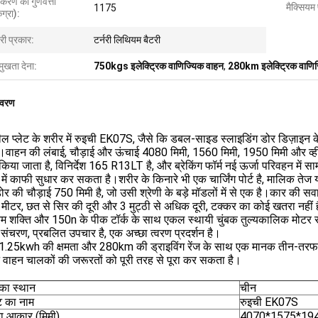
करण की गुणवत्ता
मैक्सियम
1175
ग्रा):
री प्रकार:
टर्नरी लिथियम बैटरी
मुखता देना:
750kgs इलेक्ट्रिक वाणिज्यिक वाहन
,
280km इलेक्ट्रिक वाणिज
िवरण
ल प्लेट के शरीर में रुइची EK07S, जैसे कि डबल-साइड स्लाइडिंग डोर डिज़ाइन के
ै।वाहन की लंबाई, चौड़ाई और ऊंचाई 4080 मिमी, 1560 मिमी, 1950 मिमी और व्ह
िया जाता है, विनिर्देश 165 R13LT है, और ब्रेकिंग फॉर्म नई ऊर्जा परिवहन में साम
न में काफी सुधार कर सकता है।शरीर के किनारे भी एक चार्जिंग पोर्ट है, मालिक ते
र की चौड़ाई 750 मिमी है, जो उसी श्रेणी के बड़े मॉडलों में से एक है।कार की सवारी
0 मीटर, छत से सिर की दूरी और 3 मुट्ठी से अधिक दूरी, टक्कर का कोई खतरा नही
 शक्ति और 150n के पीक टॉर्क के साथ एकल स्थायी चुंबक तुल्यकालिक मोटर से
संचरण, प्रबलित उपचार है, एक अच्छा त्वरण प्रदर्शन है।
1.25kwh की क्षमता और 280km की ड्राइविंग रेंज के साथ एक मानक तीन-तरफा लि
 वाहन चालकों की जरूरतों को पूरी तरह से पूरा कर सकता है।
ि का स्थान
चीन
ट का नाम
रुइची EK07S
ा आकार (मिमी)
4070*1575*19