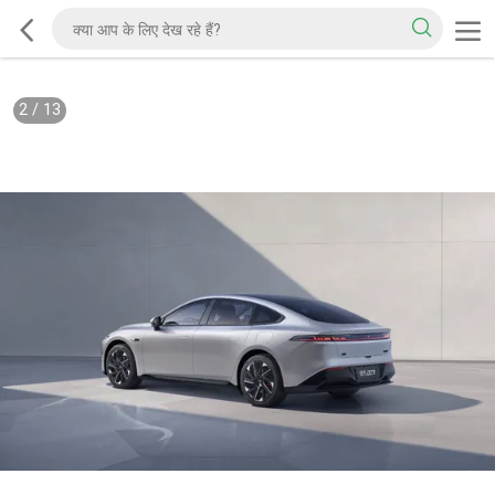
2
/
13