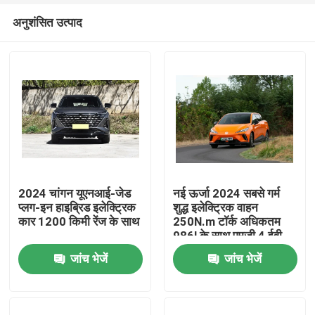
अनुशंसित उत्पाद
2024 चांगन यूएनआई-जेड
नई ऊर्जा 2024 सबसे गर्म
प्लग-इन हाइब्रिड इलेक्ट्रिक
शुद्ध इलेक्ट्रिक वाहन
कार 1200 किमी रेंज के साथ
250N.m टॉर्क अधिकतम
होम
986l के साथ एमजी 4 ईवी
अतिरिक्त बड़े ट्रंक स्थान
जांच भेजें
जांच भेजें
उत्पाद
हमारे बारे में